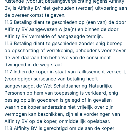
rustende (vooruit)betalingsverplichting jegens Alfinity
BV, is Alfinity BV niet gehouden (verder) uitvoering aan
de overeenkomst te geven.
11.5 Betaling dient te geschieden op (een van) de door
Alfinity BV aangewezen wijze(n) en binnen de door
Alfinity BV vermelde of aangezegde termijn.
11.6 Betaling dient te geschieden zonder enig beroep
op opschorting of verrekening, behoudens voor zover
de wet daaraan ten behoeve van de consument
dwingend in de weg staat.
11.7 Indien de koper in staat van faillissement verkeert,
(voorlopige) surseance van betaling heeft
aangevraagd, de Wet Schuldsanering Natuurlijke
Personen op hem van toepassing is verklaard, enig
beslag op zijn goederen is gelegd of in gevallen
waarin de koper anderszins niet vrijelijk over zijn
vermogen kan beschikken, zijn alle vorderingen van
Alfinity BV op de koper, onmiddellijk opeisbaar.
11.8 Alfinity BV is gerechtigd om de aan de koper