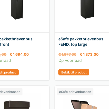
pakketbrievenbus
eSafe pakketbrievenbus
front
FENIX top large
3,00
€
1.694,00
€
1.977,00
€
1.873,00
orraad
Op voorraad
 dit product
Bekijk dit product
brievenbussen
eSafe brievenbussen