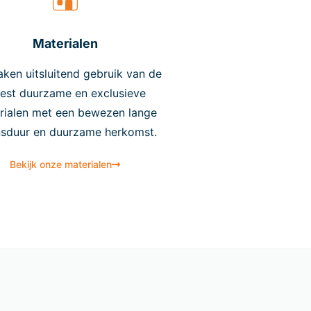
hoonmaken met een zachte doek en mild
 constructie blijven ze jarenlang
Materialen
us
aken uitsluitend gebruik van de
est duurzame en exclusieve
n veilige brievenbus? Bezoek dan
Alfinity
rialen met een bewezen lange
swoning hebt of een ruime landelijke
nsduur en duurzame herkomst.
Bekijk onze materialen
venbussen van Alfinity!