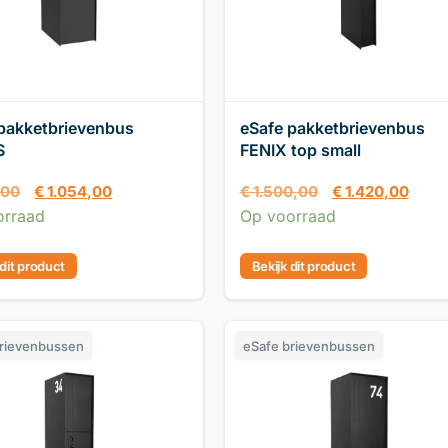
pakketbrievenbus
eSafe pakketbrievenbus
S
FENIX top small
,00
€
1.054,00
€
1.500,00
€
1.420,00
orraad
Op voorraad
 dit product
Bekijk dit product
brievenbussen
eSafe brievenbussen