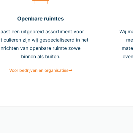
e brievenbussen vergen weinig onderhoud. Regelmatig sc
onmaakmiddel houdt ze in topconditie. Dankzij hun robuuste
Openbare ruimtes
tioneel en mooi.
stel nu jouw eSafe brievenb
aast een uitgebreid assortiment voor
Wij m
ticulieren zijn wij gespecialiseerd in het
me
je klaar om jouw woning te beveiligen met een stijlvolle e
inrichten van openbare ruimte zowel
mate
ntdek ons uitgebreide assortiment. Of je nu een kleine stad
binnen als buiten.
leve
ng, wij hebben de perfecte brievenbus voor jou.
Voor bedrijven en organisaties
maliseer de veiligheid en stijl van je woning met eSafe brie