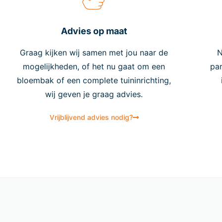
eSaf
scho
Advies op maat
func
Be
Graag kijken wij samen met jou naar de
N
mogelijkheden, of het nu gaat om een
par
Ben 
bloembak of een complete tuininrichting,
en o
wij geven je graag advies.
woni
Vrijblijvend advies nodig?
Opti