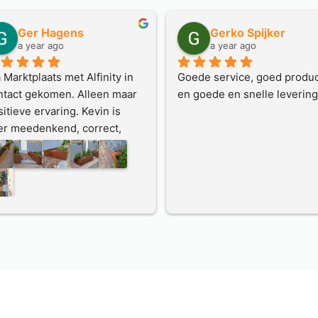
Ger Hagens
Gerko Spijker
a year ago
a year ago
 Marktplaats met Alfinity in 
Goede service, goed produc
ntact gekomen. Alleen maar 
en goede en snelle levering
itieve ervaring. Kevin is 
er meedenkend, correct, 
ecies en houdt contact.
n het werk wordt vooraf een 
detailleerde tekening 
aakt, offerte keurig, 
vering conform afspraak.
het resultaat overtreft onze 
rwachtingen; bakken zijn 
i gekleurd, dat ging best 
el, de schuine hoeken maken 
t speels en bijzonder.
 hebben veel complimenten 