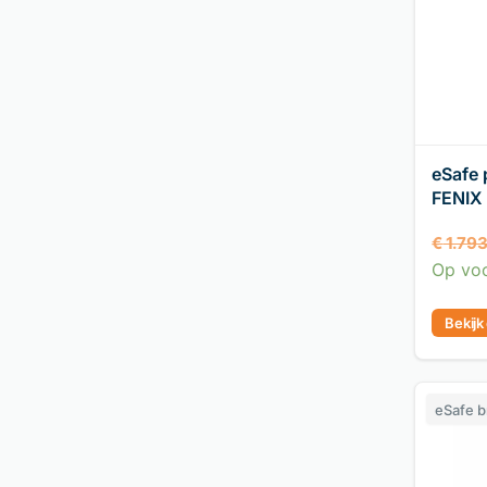
eSafe 
FENIX 
€
1.79
Op vo
Bekijk
eSafe 