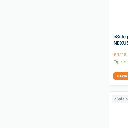
eSafe 
NEXU
€
1.118
Op vo
Bekijk
eSafe 