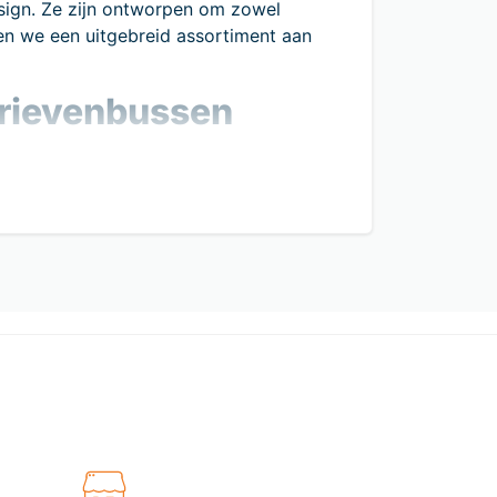
sign. Ze zijn ontworpen om zowel
den we een uitgebreid assortiment aan
brievenbussen
eilig te bewaren.
woning past.
en lange levensduur.
ode als voor de bewoners.
eden we maatwerkopties om ervoor te
 experts staan klaar om je te adviseren
bussen