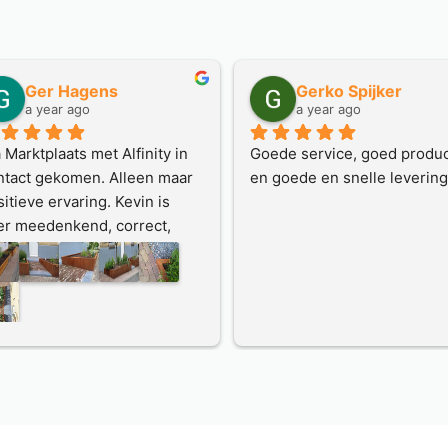
Ger Hagens
Gerko Spijker
a year ago
a year ago
 Marktplaats met Alfinity in 
Goede service, goed produc
ntact gekomen. Alleen maar 
en goede en snelle levering
itieve ervaring. Kevin is 
er meedenkend, correct, 
ecies en houdt contact.
n het werk wordt vooraf een 
detailleerde tekening 
aakt, offerte keurig, 
vering conform afspraak.
het resultaat overtreft onze 
rwachtingen; bakken zijn 
i gekleurd, dat ging best 
el, de schuine hoeken maken 