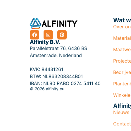
Wat w
Over on
Materia
Alfinity B.V.
Parallelstraat 76, 6436 BS
Maatwe
Amstenrade, Nederland
Project
KVK: 84431261
Bedrijve
BTW: NL863208344B01
IBAN: NL90 RABO 0374 5411 40
Planten
© 2026 alfinity.eu
Winkele
Alfinit
Nieuws
Contact