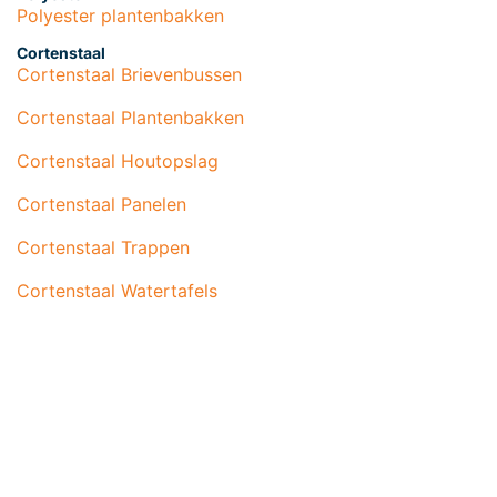
Bescherming
: Hoewel aluminium ontworpen
Polyester plantenbakken
is om bestand te zijn tegen verschillende
weersomstandigheden, kan het beschermen
Cortenstaal
Cortenstaal Brievenbussen
van de watertafel tegen overmatig vocht en
sneeuw de levensduur verlengen.
Cortenstaal Plantenbakken
Controle
: Controleer regelmatig de
stabiliteit en structuur van de watertafel,
Cortenstaal Houtopslag
vooral als deze op een oneffen ondergrond
Cortenstaal Panelen
staat.
Cortenstaal Trappen
Onze Dienstverlening
Cortenstaal Watertafels
Bij ons bent u verzekerd van hoogwaardige
producten en uitstekende service. Of u nu
kiest voor een standaardoplossing of
maatwerk, wij staan klaar om u te helpen bij
elke stap van het proces.
Wat Wij Bieden: