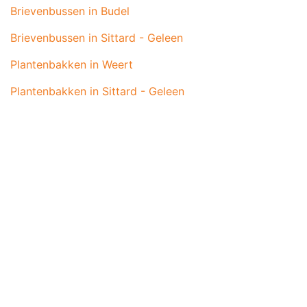
Brievenbussen in Budel
waterpartijontwerp voor een dramatisch
effect en gemakkelijke toegang tot het
Brievenbussen in Sittard - Geleen
water.
Plantenbakken in Weert
Hoe Kiest u de Juiste Aluminium
Plantenbakken in Sittard - Geleen
Watertafel?
Bij het kiezen van de juiste aluminium
watertafel zijn er enkele factoren om te
overwegen:
Ruimte
: Meet de beschikbare ruimte op
waar u de watertafel wilt plaatsen. Zorg
ervoor dat u de juiste afmetingen kiest voor
een perfecte pasvorm.
Waterstroom
: Bepaal de gewenste
waterstroom en kies een watertafel die
geschikt is voor deze stroom.
Ontwerp
: Kies een ontwerp dat past bij de