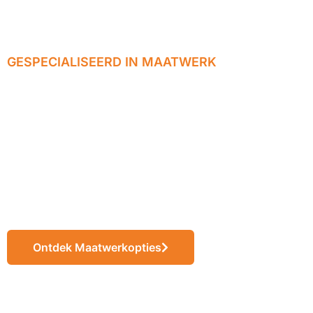
GESPECIALISEERD IN MAATWERK
Wij realiseren
jouw ideeën tot
eindproducten op
maat
Ontdek Maatwerkopties