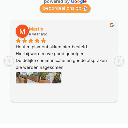
powered by
G
o
o
g
l
e
beoordeel ons op
Martin
a year ago
Houten plantenbakken hier besteld.
O
Hierbij werden we goed geholpen.
p
Duidelijke communicatie en goede afspraken 
h
 
die werden nagekomen.
v
Mooie plantenbakken zijn geleverd door een 
a
nette transporteur.
E
Ook hierbij track en tracé en nette afhandeling.
Wat fijn dat je op deze manier via internet bij 
deze service gerichte firma kan bestellen.
Prima service.