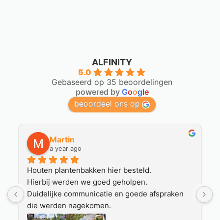
ALFINITY
5.0
Gebaseerd op 35 beoordelingen
powered by
G
o
o
g
l
e
beoordeel ons op
Martin
a year ago
Houten plantenbakken hier besteld.
O
Hierbij werden we goed geholpen.
p
Duidelijke communicatie en goede afspraken 
h
 
die werden nagekomen.
v
Mooie plantenbakken zijn geleverd door een 
a