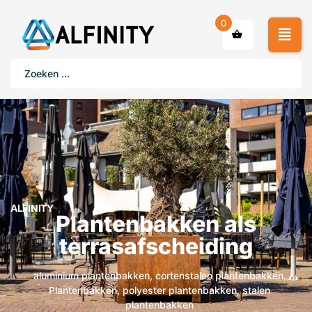
0
ALFINITY
Plantenbakken als
terrasafscheiding
aluminium plantenbakken
,
cortenstalen plantenbakken
,
Plantenbakken
,
polyester plantenbakken
,
stalen
plantenbakken