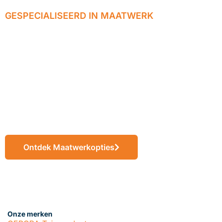
GESPECIALISEERD IN MAATWERK
Wij realiseren
jouw ideeën tot
eindproducten op
maat
Ontdek Maatwerkopties
Onze merken