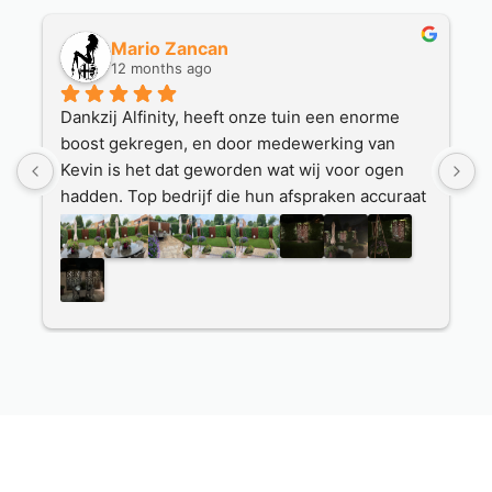
Mario Zancan
12 months ago
Dankzij Alfinity, heeft onze tuin een enorme 
Houte
boost gekregen, en door medewerking van 
Hierb
Kevin is het dat geworden wat wij voor ogen 
Duide
hadden. Top bedrijf die hun afspraken accuraat 
die w
nakomen.
Mooie
Heel erg bedankt hiervoor, wij genieten er 
nette
dagelijks van.  Irene en Mario Zancan, Eijsden.
Ook h
Wat fi
deze 
Prima