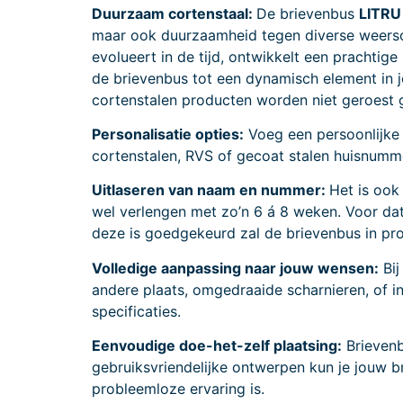
Duurzaam cortenstaal:
De brievenbus
LITRU
maar ook duurzaamheid tegen diverse weerso
evolueert in de tijd, ontwikkelt een prachtig
de brievenbus tot een dynamisch element in jo
cortenstalen producten worden niet geroest 
Personalisatie opties:
Voeg een persoonlijke
cortenstalen, RVS of gecoat stalen huisnummer
Uitlaseren van naam en nummer:
Het is ook
wel verlengen met zo’n 6 á 8 weken. Voor da
deze is goedgekeurd zal de brievenbus in pr
Volledige aanpassing naar jouw wensen:
Bij
andere plaats, omgedraaide scharnieren, of 
specificaties.
Eenvoudige doe-het-zelf plaatsing:
Brieven
gebruiksvriendelijke ontwerpen kun je jouw b
probleemloze ervaring is.