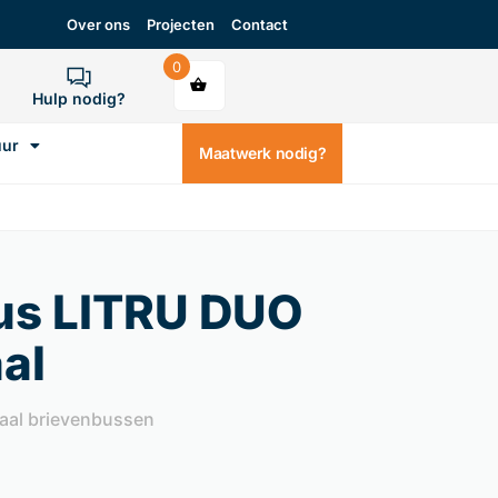
Over ons
Projecten
Contact
0
Hulp nodig?
uur
Maatwerk nodig?
us LITRU DUO
al
aal brievenbussen