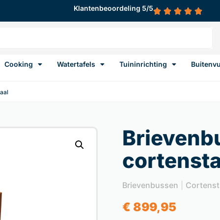
Klantenbeoordeling 5/5
Cooking
Watertafels
Tuininrichting
Buitenv
aal
Brievenb
cortensta
Brievenbussen
|
Cortenst
€
899,95