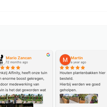
Ger Hagens
Gerko Spijker
a year ago
a year ago
 Marktplaats met Alfinity in 
Goede service, goed produc
ntact gekomen. Alleen maar 
en goede en snelle levering
itieve ervaring. Kevin is 
er meedenkend, correct, 
ecies en houdt contact.
n het werk wordt vooraf een 