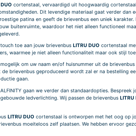
 DUO
cortenstaal, vervaardigd uit hoogwaardig cortenstaal, 
mstandigheden. Dit levendige materiaal gaat verder dan e
e roestige patina en geeft de brievenbus een uniek karakter
uw buitenruimte, waardoor het niet alleen functioneel maar
geleverd.
 touch toe aan jouw brievenbus
LITRU DUO
cortenstaal met
s, waarmee je niet alleen functionaliteit maar ook stijl to
 mogelijk om uw naam en/of huisnummer uit de brievenbus te
t de brievenbus geproduceerd wordt zal er na bestelling 
oductie gaan.
 ALFINITY gaan we verder dan standaardopties. Bespreek j
ingebouwde ledverlichting. Wij passen de brievenbus
LITRU
bus
LITRU DUO
cortenstaal is ontworpen met het oog op jo
rievenbus moeiteloos zelf plaatsen. We hebben ervoor gezo