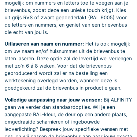
mogelijk om nummers en letters toe te voegen aan je
brievenbus, zodat deze een unieke touch krijgt. Kies
uit grijs RVS of zwart gepoederlakt (RAL 9005) voor
de letters en nummers, en geniet van een brievenbus
die echt van jou is.
Uitlaseren van naam en nummer:
Het is ook mogelijk
om uw naam en/of huisnummer uit de brievenbus te
laten laseren. Deze optie zal de levertijd wel verlengen
met zo’n 6 á 8 weken. Voor dat de brievenbus
geproduceerd wordt zal er na bestelling een
werktekening overlegd worden, wanneer deze is
goedgekeurd zal de brievenbus in productie gaan.
Volledige aanpassing naar jouw wensen:
Bij ALFINITY
gaan we verder dan standaardopties. Wil je een
aangepaste RAL-kleur, de deur op een andere plaats,
omgedraaide scharnieren of ingebouwde
ledverlichting? Bespreek jouw specifieke wensen met
ons, en wij passen de brievenbus aan naar jouw exacte