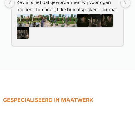
Kevin is het dat geworden wat wij voor ogen 
D
hadden. Top bedrijf die hun afspraken accuraat 
d
nakomen.
M
Heel erg bedankt hiervoor, wij genieten er 
n
dagelijks van.  Irene en Mario Zancan, Eijsden.
O
W
d
P
GESPECIALISEERD IN MAATWERK
Wij realiseren
jouw ideeën tot