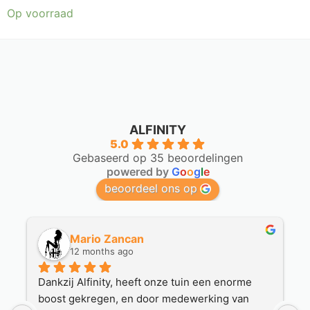
Op voorraad
ALFINITY
5.0
Gebaseerd op 35 beoordelingen
powered by
G
o
o
g
l
e
beoordeel ons op
Mario Zancan
12 months ago
Dankzij Alfinity, heeft onze tuin een enorme 
H
boost gekregen, en door medewerking van 
H