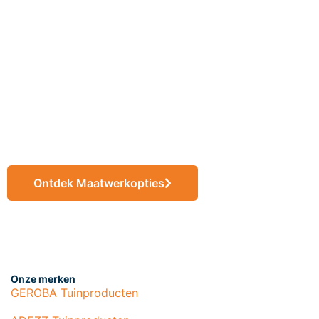
Wij realiseren
jouw ideeën tot
eindproducten op
maat
Ontdek Maatwerkopties
Onze merken
GEROBA Tuinproducten