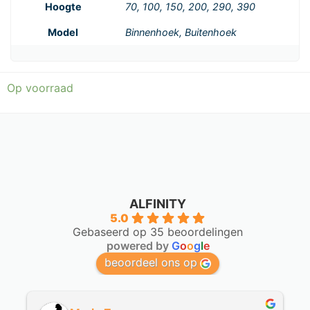
Hoogte
70, 100, 150, 200, 290, 390
Model
Binnenhoek, Buitenhoek
Op voorraad
ALFINITY
5.0
Gebaseerd op 35 beoordelingen
powered by
G
o
o
g
l
e
beoordeel ons op