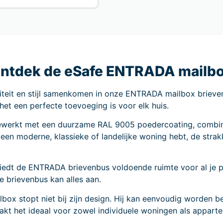
: Ontdek de eSafe ENTRADA mailb
iteit en stijl samenkomen in onze ENTRADA mailbox briev
 het een perfecte toevoeging is voor elk huis.
ewerkt met een duurzame RAL 9005 poedercoating, combi
een moderne, klassieke of landelijke woning hebt, de strakke
t de ENTRADA brievenbus voldoende ruimte voor al je post
e brievenbus kan alles aan.
ox stopt niet bij zijn design. Hij kan eenvoudig worden b
t maakt het ideaal voor zowel individuele woningen als appa