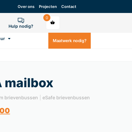
Over ons
Projecten
Contact
0
Hulp nodig?
uur
Maatwerk nodig?
 mailbox
m brievenbussen
|
eSafe brievenbussen
,00