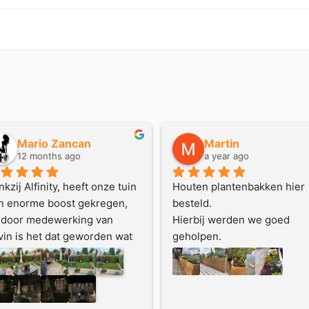
Peggy Fox
Ger Hagens
a year ago
a year ago
Onlangs hebben we 5 
Via Marktplaats met Al
cortenstalen plantenbakken 
contact gekomen. Al
aangeschaft. Het contact dat 
positieve ervaring. Ke
we hierover hadden met de 
zeer meedenkend, co
eigenaar van Alfinity verliep 
precies en houdt con
heel prettig! De levering ging 
Van het werk wordt v
volgens afspraak en de bakken 
gedetailleerde teken
zijn van goede kwaliteit. Een 
gemaakt, offerte keur