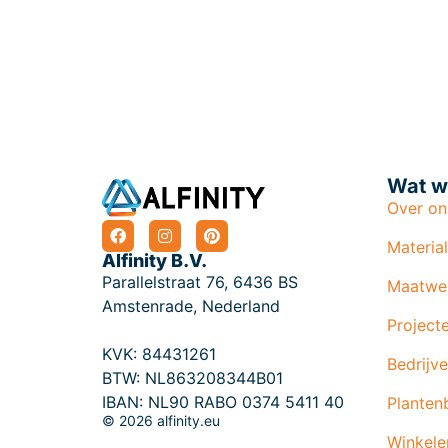
Wat w
Over on
Materia
Alfinity B.V.
Parallelstraat 76, 6436 BS
Maatwe
Amstenrade, Nederland
Project
KVK: 84431261
Bedrijve
BTW: NL863208344B01
IBAN: NL90 RABO 0374 5411 40
Planten
© 2026 alfinity.eu
Winkele