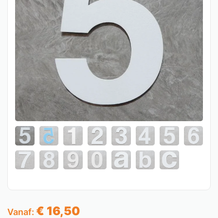
€
16,50
Vanaf: