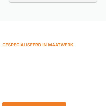
deze service gerichte firma kan bestellen.
Prima service.
GESPECIALISEERD IN MAATWERK
Wij realiseren
jouw ideeën tot
eindproducten op
maat