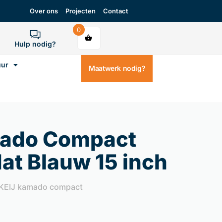
Over ons
Projecten
Contact
0
Hulp nodig?
uur
Maatwerk nodig?
mado Compact
at Blauw 15 inch
KEIJ kamado compact