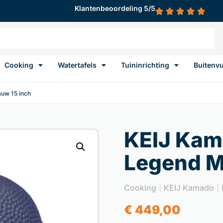
Klantenbeoordeling 5/5
Cooking
Watertafels
Tuininrichting
Buitenv
uw 15 inch
KEIJ Ka
Legend M
Cooking
|
KEIJ Kamado
|
€
449,00