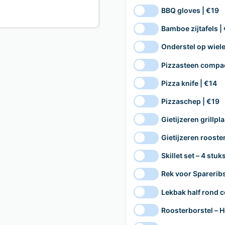
BBQ gloves | €19
Bamboe zijtafels |
Onderstel op wiele
Pizzasteen compac
Pizza knife | €14
Pizzaschep | €19
Gietijzeren grillpl
Gietijzeren rooste
Skillet set – 4 stu
Rek voor Sparerib
Lekbak half rond 
Roosterborstel – H