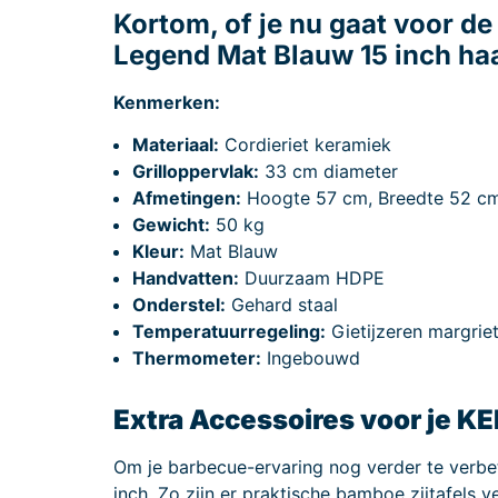
Kortom, of je nu gaat voor 
Legend Mat Blauw 15 inch haal
Kenmerken:
Materiaal:
Cordieriet keramiek
Grilloppervlak:
33 cm diameter
Afmetingen:
Hoogte 57 cm, Breedte 52 c
Gewicht:
50 kg
Kleur:
Mat Blauw
Handvatten:
Duurzaam HDPE
Onderstel:
Gehard staal
Temperatuurregeling:
Gietijzeren margriet
Thermometer:
Ingebouwd
Extra Accessoires voor je 
Om je barbecue-ervaring nog verder te verbe
inch. Zo zijn er praktische bamboe zijtafels