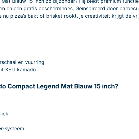
 Blauw 15 inch zo bijzonder? Hij biedt premium functies v
n en een gratis beschermhoes. Geïnspireerd door barbecue
e nu pizza’s bakt of brisket rookt, je creativiteit krijgt de 
rschaal en vuurring
uit KEIJ kamado
do Compact Legend Mat Blauw 15 inch?
miek
er-systeem