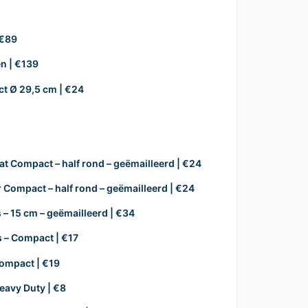
 €89
n | €139
t Ø 29,5 cm | €24
aat Compact – half rond – geëmailleerd | €24
r Compact – half rond – geëmailleerd | €24
ks – 15 cm – geëmailleerd | €34
s – Compact | €17
compact | €19
eavy Duty | €8