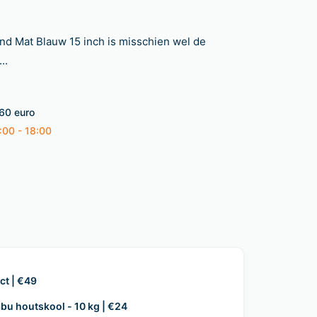
d Mat Blauw 15 inch is misschien wel de
..
 60 euro
:00 - 18:00
t | €49
abu houtskool - 10 kg | €24