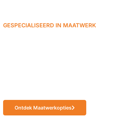
GESPECIALISEERD IN MAATWERK
Wij realiseren
jouw ideeën tot
eindproducten op
maat
Ontdek Maatwerkopties