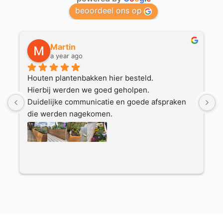
beoordeel ons op
Martin
a year ago
Houten plantenbakken hier besteld.
O
Hierbij werden we goed geholpen.
p
Duidelijke communicatie en goede afspraken 
h
 
die werden nagekomen.
v
Mooie plantenbakken zijn geleverd door een 
a
nette transporteur.
E
Ook hierbij track en tracé en nette afhandeling.
Wat fijn dat je op deze manier via internet bij 
deze service gerichte firma kan bestellen.
Prima service.