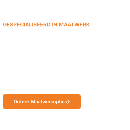
GESPECIALISEERD IN MAATWERK
Wij realiseren
jouw ideeën tot
eindproducten op
maat
Ontdek Maatwerkopties