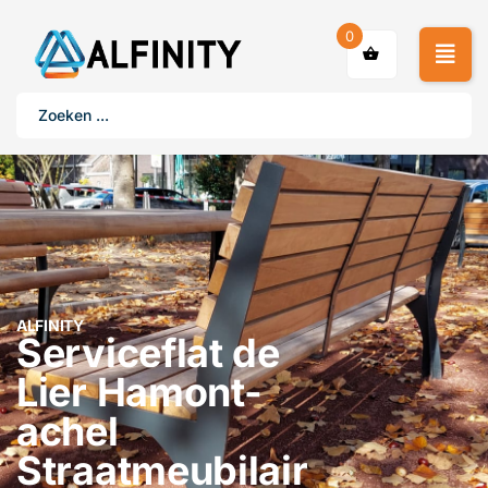
0
ALFINITY
Serviceflat de
Lier Hamont-
achel
Straatmeubilair