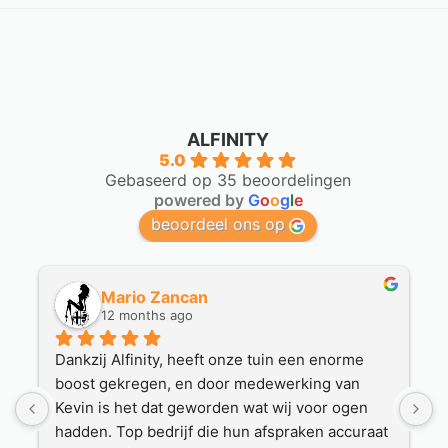
ALFINITY
5.0
Gebaseerd op 35 beoordelingen
powered by
G
o
o
g
l
e
beoordeel ons op
Mario Zancan
12 months ago
Dankzij Alfinity, heeft onze tuin een enorme 
Houte
boost gekregen, en door medewerking van 
Hierb
Kevin is het dat geworden wat wij voor ogen 
Duide
hadden. Top bedrijf die hun afspraken accuraat 
die w