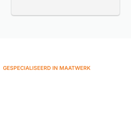
Ook hierbij track en tracé en nette afhandeling.
Wat fijn dat je op deze manier via internet bij 
deze service gerichte firma kan bestellen.
Prima service.
GESPECIALISEERD IN MAATWERK
Wij realiseren
jouw ideeën tot
eindproducten op
maat