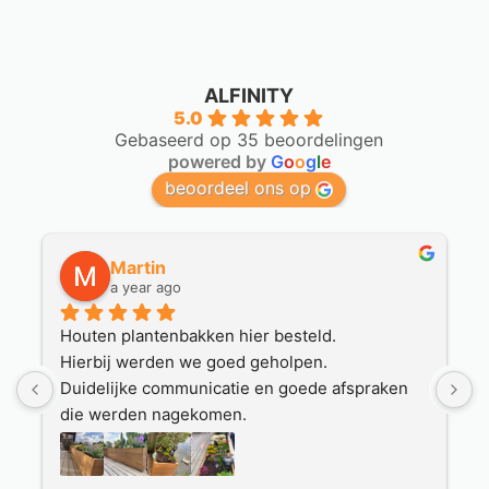
ALFINITY
5.0
Gebaseerd op 35 beoordelingen
powered by
G
o
o
g
l
e
beoordeel ons op
Martin
a year ago
Houten plantenbakken hier besteld.
O
Hierbij werden we goed geholpen.
p
Duidelijke communicatie en goede afspraken 
h
 
die werden nagekomen.
v
Mooie plantenbakken zijn geleverd door een 
a
nette transporteur.
E