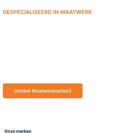
GESPECIALISEERD IN MAATWERK
Wij realiseren
jouw ideeën tot
eindproducten op
maat
Ontdek Maatwerkopties
Onze merken