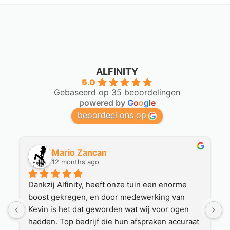
ALFINITY
5.0
Gebaseerd op 35 beoordelingen
powered by
G
o
o
g
l
e
beoordeel ons op
Mario Zancan
12 months ago
Dankzij Alfinity, heeft onze tuin een enorme 
H
boost gekregen, en door medewerking van 
H
Kevin is het dat geworden wat wij voor ogen 
D
hadden. Top bedrijf die hun afspraken accuraat 
d