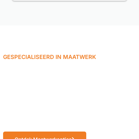
deze service gerichte firma kan bestellen.
Prima service.
GESPECIALISEERD IN MAATWERK
Wij realiseren
jouw ideeën tot
eindproducten op
maat