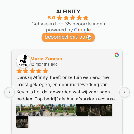
ALFINITY
5.0
Gebaseerd op 35 beoordelingen
powered by
G
o
o
g
l
e
beoordeel ons op
Martin
a year ago
Houten plantenbakken hier besteld.
Hierbij werden we goed geholpen.
Duidelijke communicatie en goede afspraken 
at 
die werden nagekomen.
Mooie plantenbakken zijn geleverd door een 
nette transporteur.
n.
Ook hierbij track en tracé en nette afhandeling.
Wat fijn dat je op deze manier via internet bij 