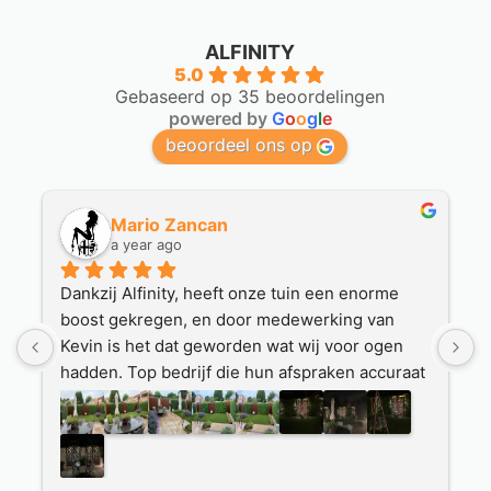
ALFINITY
5.0
Gebaseerd op 35 beoordelingen
powered by
G
o
o
g
l
e
beoordeel ons op
Martin
a year ago
rme 
Houten plantenbakken hier besteld.
an 
Hierbij werden we goed geholpen.
gen 
Duidelijke communicatie en goede afspraken 
curaat 
die werden nagekomen.
Mooie plantenbakken zijn geleverd door een 
er 
nette transporteur.
jsden.
Ook hierbij track en tracé en nette afhandeling.
Wat fijn dat je op deze manier via internet bij 