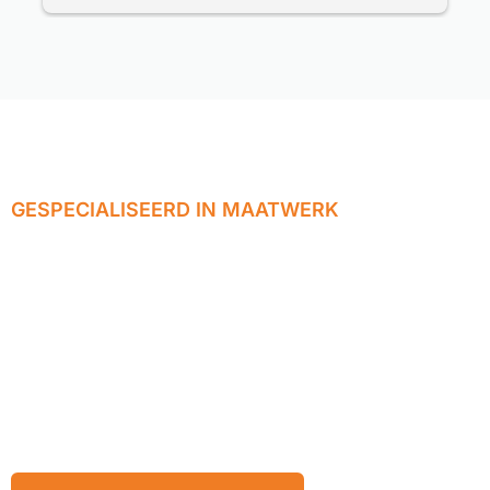
deze service gerichte firma kan bestellen.
Prima service.
GESPECIALISEERD IN MAATWERK
Wij realiseren
jouw ideeën tot
eindproducten op
maat