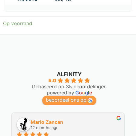
Op voorraad
ALFINITY
5.0
Gebaseerd op 35 beoordelingen
powered by
G
o
o
g
l
e
beoordeel ons op
Martin
a year ago